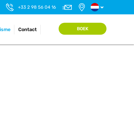
+33 2 98 56 04 16
BOEK
isme
Contact