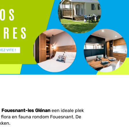
n
Fouesnant-les Glénan
een ideale plek
e flora en fauna rondom Fouesnant. De
kken.