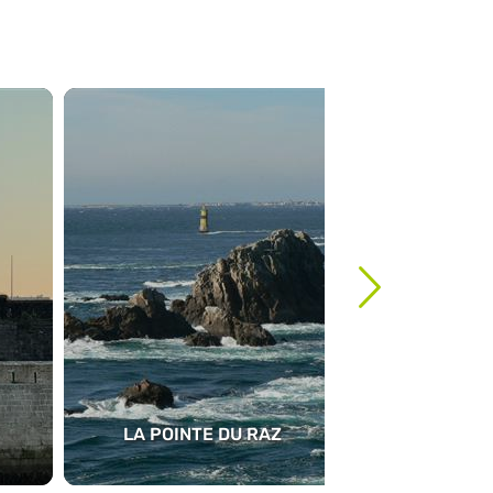
LA POINTE DU RAZ
NATUURWAND