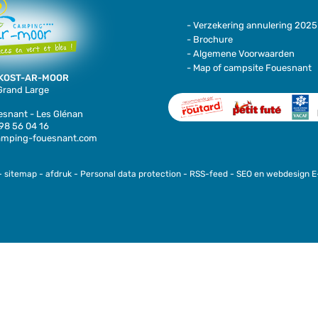
- Verzekering annulering 2025
- Brochure
- Algemene Voorwaarden
- Map of campsite Fouesnant
KOST-AR-MOOR
 Grand Large
snant - Les Glénan
 98 56 04 16
amping-fouesnant.com
-
sitemap
-
afdruk
-
Personal data protection
-
RSS-feed
-
SEO en webdesign 