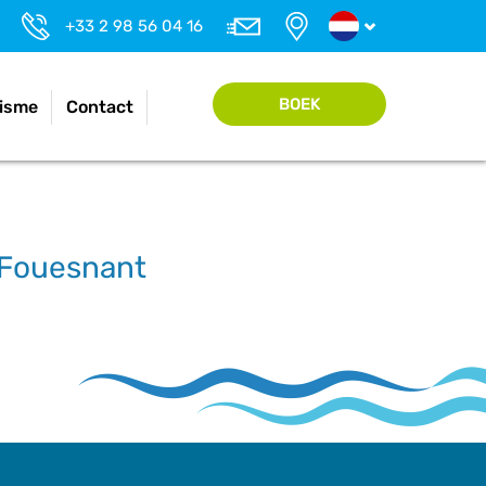
+33 2 98 56 04 16
BOEK
isme
Contact
 Fouesnant